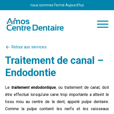
Aller
nous sommes
Fermé Aujourd'hui
au
contenu
Clinique
Retour aux services
Équipe
Traitement de canal –
Services
Endodontie
Informations
Nous joindre
Le
traitement endodontique
, ou traitement de canal, doit
Carrière
être effectué lorsqu’une carie trop importante a atteint le
Urgence
tissu mou au centre de la dent, appelé pulpe dentaire.
Comme la pulpe contient les nerfs et les vaisseaux
Rendez-vous