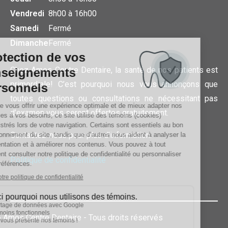
Vendredi
8h00 à 16h00
Samedi
Fermé
Dimanche
Fermé
Chez Amos Centre Dentaire, la santé de nos patients est
primordiale! C’est pourquoi nous vous annonçons que
toutes questions ou consultations ne nécessitant pas
d’examen vous seront offertes gratuitement.
Contactez-nous pour plus d’information.
Politique de confidentialité
 Amos Centre Dentaire - Tous droits réservés