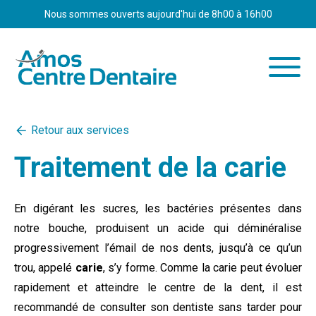
Aller
Nous sommes ouverts aujourd'hui de
8h00 à 16h00
au
contenu
Clinique
Retour aux services
Équipe
Traitement de la carie
Services
Informations
En digérant les sucres, les bactéries présentes dans
Nous joindre
notre bouche, produisent un acide qui déminéralise
progressivement l’émail de nos dents, jusqu’à ce qu’un
Carrière
trou, appelé
carie
, s’y forme. Comme la carie peut évoluer
Urgence
rapidement et atteindre le centre de la dent, il est
recommandé de consulter son dentiste sans tarder pour
Rendez-vous